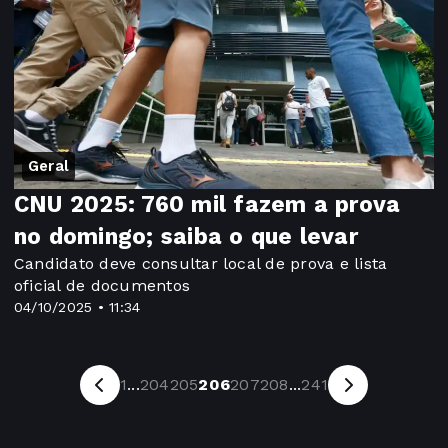
Geral
CNU 2025: 760 mil fazem a prova
no domingo; saiba o que levar
Candidato deve consultar local de prova e lista
oficial de documentos
04/10/2025 • 11:34
1
...
204
205
206
207
208
...
241