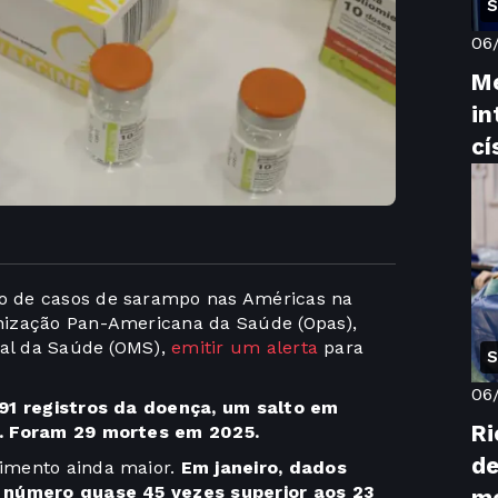
S
06
M
in
cí
o de casos de sarampo nas Américas na
nização Pan-Americana da Saúde (Opas),
ial da Saúde (OMS),
emitir um alerta
para
S
06
891 registros da doença, um salto em
Ri
r. Foram 29 mortes em 2025.
de
imento ainda maior.
Em janeiro, dados
, número quase 45 vezes superior aos 23