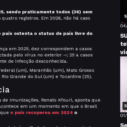
25, sendo praticamente todos (36) sem
S
 quatro registros. Em 2026, não há caso
04
o
país ostenta o status de país livre do
SU
te
ença em 2025, dez correspondem a casos
ví
ada pelo vírus no exterior ─; 25 a casos
onte de infecção desconhecida.
Federal (um), Maranhão (um), Mato Grosso
), Rio Grande do Sul (um) e Tocantins (25).
cia
ra de Imunizações, Renato Kfouri, aponta que
S
e acontece em um momento em que o Brasil
 que
o país recuperou em 2024
o
01
Se