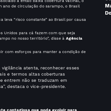
sociado à então baixa cobertura vacinal, o
Ma
m ano de circulação do sarampo, o Brasil
D
a leva “risco constante” ao Brasil por causa
dos Unidos para cá fazem com que seja
mpo no nosso território”, disse à
Agência
guir com esforços para manter a condição de
 vigilância atenta, reconhecer esses
ís e termos altas coberturas
que entrem não se traduzam em
”, destaca o vice-presidente.
te contagiosa que pode evoluir para