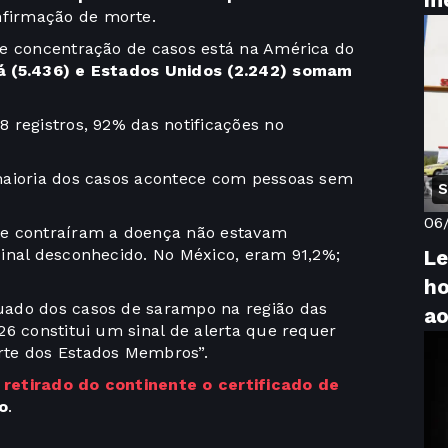
me
firmação de morte.
de concentração de casos está na América do
á (5.436) e Estados Unidos (2.242) somam
 registros, 92% das notificações no
maioria dos casos acontece com pessoas sem
S
06
ue contraíram a doença não estavam
inal desconhecido. No México, eram 91,2%;
Le
ho
uado dos casos de sarampo na região das
a
26 constitui um sinal de alerta que requer
rte dos Estados Membros”.
a
retirado do continente o certificado de
o
.