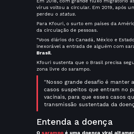
Em 2018, com grande fluxo migratório as
vírus voltou a circular. Em 2019, após u
perdeu o
status
.
Para Kfouri, o surto em países da Améric
da circulação de pessoas.
“Voos diários do Canadá, México e Esta
inexorável a entrada de alguém com sara
Brasil
.
Kfouri sustenta que o Brasil precisa se
zona livre do sarampo.
“Nosso grande desafio é manter a
casos suspeitos que entram no pa
vacinais, para que esses casos 
transmissão sustentada da doença
Entenda a doença
O
sarampo
é uma doença viral altamen