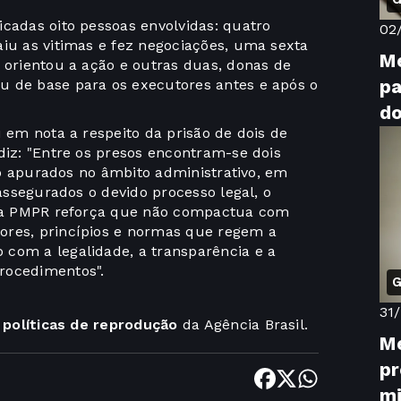
icadas oito pessoas envolvidas: quatro
02
aiu as vitimas e fez negociações, uma sexta
Me
 orientou a ação e outras duas, donas de
pa
u de base para os executores antes e após o
d
u em nota a respeito da prisão de dois de
diz: "Entre os presos encontram-se dois
rão apurados no âmbito administrativo, em
 assegurados o devido processo legal, o
m, a PMPR reforça que não compactua com
ores, princípios e normas que regem a
com a legalidade, a transparência e a
rocedimentos".
G
31
s
políticas de reprodução
da Agência Brasil.
M
pr
mi