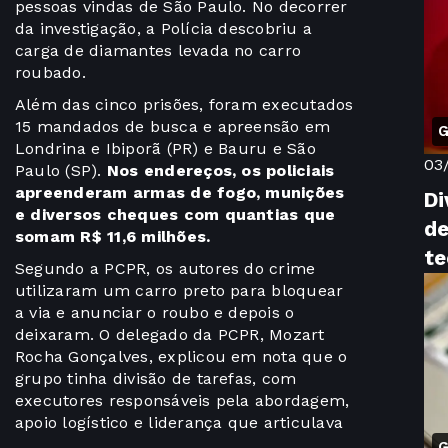
pessoas vindas de São Paulo. No decorrer
da investigação, a Polícia descobriu a
carga de diamantes levada no carro
roubado.
Além das cinco prisões, foram executados
15 mandados de busca e apreensão em
G
Londrina e Ibiporã (PR) e Bauru e São
03
Paulo (SP).
Nos endereços, os policiais
apreenderam armas de fogo, munições
Di
e diversos cheques com quantias que
de
somam R$ 11,6 milhões.
te
Segundo a PCPR, os autores do crime
utilizaram um carro preto para bloquear
a via e anunciar o roubo e depois o
deixaram. O delegado da PCPR, Mozart
Rocha Gonçalves, explicou em nota que o
grupo tinha divisão de tarefas, com
executores responsáveis pela abordagem,
apoio logístico e liderança que articulava
G