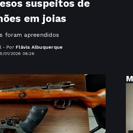
resos suspeitos de
hões em joias
s foram apreendidos
l - Por
Flávia Albuquerque
15/01/2026 08:26
M